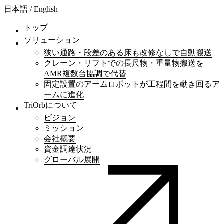
日本語
/
English
トップ
ソリューション
狭い通路・段差のある床も改修なしで自動搬送
クレーン・リフトでの長尺物・重量物搬送を
AMR複数台協調で代替
固定設置のアームロボットが工程間を動き回るア
ームに進化
TriOrbについて
ビジョン
ミッション
会社概要
資金調達状況
グローバル展開