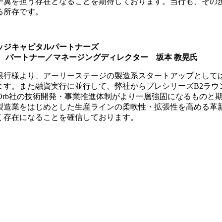
一翼を担う存在となることを期待しております。当行も、その
る所存です。
ッジキャピタルパートナーズ
O パートナー／マネージングディレクター 坂本 教晃氏
銀行様より、アーリーステージの製造系スタートアップとして
ます。また融資実行に並行して、弊社からプレシリーズB2ラウ
riOrb社の技術開発・事業推進体制がより一層強固になるもの
製造業をはじめとした生産ラインの柔軟性・拡張性を高める革
く存在になることを確信しております。