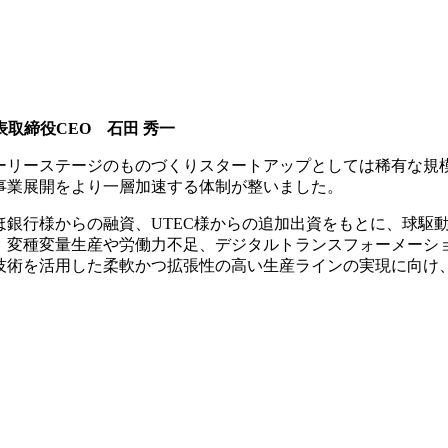
表取締役CEO 石田 秀一
ーリーステージのものづくりスタートアップとしては稀有な規
事業展開をより一層加速する体制が整いました。
銀行様からの融資、UTEC様からの追加出資をもとに、球駆動式全
、変種変量生産や労働力不足、デジタルトランスフォーメーシ
技術を活用した柔軟かつ拡張性の高い生産ラインの実現に向け