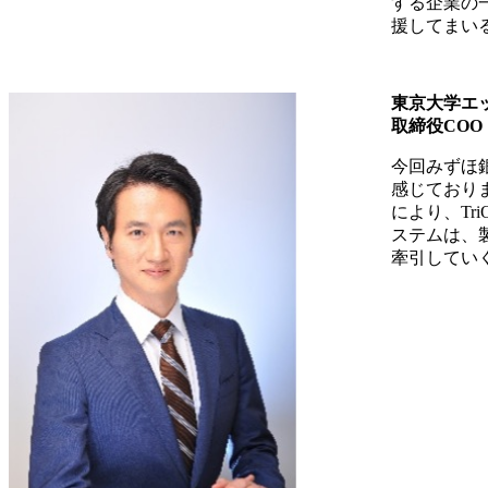
する企業の
援してまい
東京大学エ
取締役CO
今回みずほ
感じており
により、T
ステムは、
牽引してい