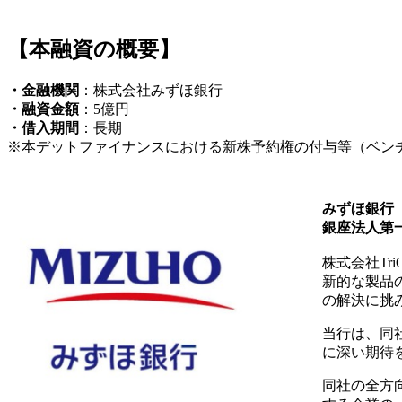
【本融資の概要】
・金融機関
：株式会社みずほ銀行
・融資金額
：5億円
・借入期間
：長期
※本デットファイナンスにおける新株予約権の付与等（ベン
みずほ銀行
銀座法人第一
株式会社Tr
新的な製品
の解決に挑
当行は、同
に深い期待
同社の全方