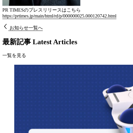
PR TIMESのプレスリリースはこちら
https://prtimes.jp/main/html/rd/p/000000025.000120742.html
お知らせ一覧へ
最新記事
Latest Articles
一
覧
を
見
る
一
覧
を
見
る