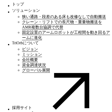
トップ
ソリューション
狭い通路・段差のある床も改修なしで自動搬送
クレーン・リフトでの長尺物・重量物搬送を
AMR複数台協調で代替
固定設置のアームロボットが工程間を動き回るア
ームに進化
TriOrbについて
ビジョン
ミッション
会社概要
資金調達状況
グローバル展開
採用サイト