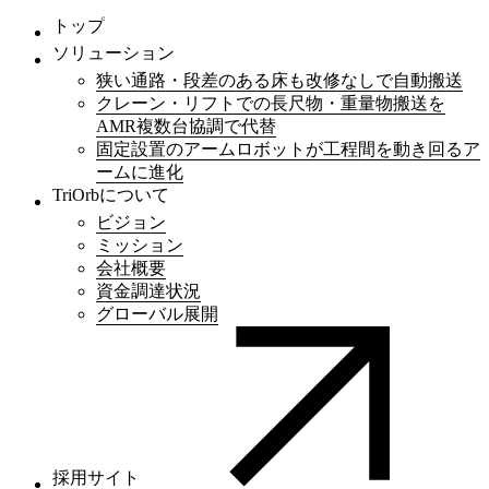
トップ
ソリューション
狭い通路・段差のある床も改修なしで自動搬送
クレーン・リフトでの長尺物・重量物搬送を
AMR複数台協調で代替
固定設置のアームロボットが工程間を動き回るア
ームに進化
TriOrbについて
ビジョン
ミッション
会社概要
資金調達状況
グローバル展開
採用サイト